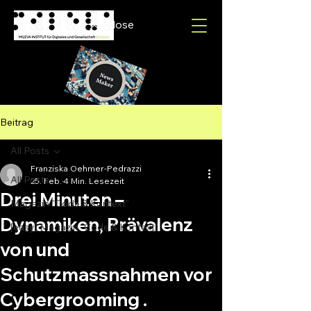
Close
Beitrag
All Posts
Franziska Oehmer-Pedrazzi
All Posts
25. Feb.
4 Min. Lesezeit
Drei Minuten –
Magazin "Code & Kontext"
Dynamiken, Prävalenz
[easy] Magazin "Code & Kontext"
von und
Schutzmassnahmen vor
Cybergrooming .