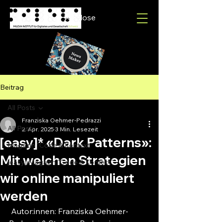
Close
Beitrag
All Posts
Franziska Oehmer-Pedrazzi
All Posts
2. Apr. 2025
3 Min. Lesezeit
[easy]* «Dark Patterns»:
Magazin "Code & Kontext"
Mit welchen Strategien
[easy] Magazin "Code & Kontext"
wir online manipuliert
werden
Autor:innen: Franziska Oehmer-