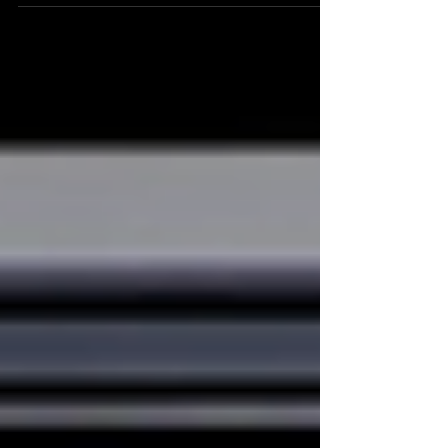
Öffentlichkeit; Bild generiert mit ChatGPT Der
Facebook-Konzern Meta und die Google-
Videoplattform YouTube haben kürzlich eine
Niederlage in einem US-Gerichtsverfahren
erlitten: Beide Plattformen wurden dafür
verantwortlich gemacht, die Depression einer
Teenagerin verschlimmert zu haben. Das Urteil
verpflichtet die Unternehmen zur Zahlung von
mindestens drei Millionen Dollar Schadene