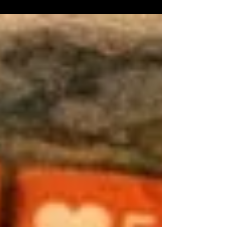
Fragen widmete sich das Panel „Science meets
Practice“ der Fachgruppe «Medienpolitik, -
strukturen und -geschichte» an der Jahrestagung
2026 der SGKM – SSCM – SACM in Winterthur.
Den Auftakt machte Bernadette Spieler
(Pädagogische Hochschule Zürich) mit einem
pointierten Input zu spielbasierten A