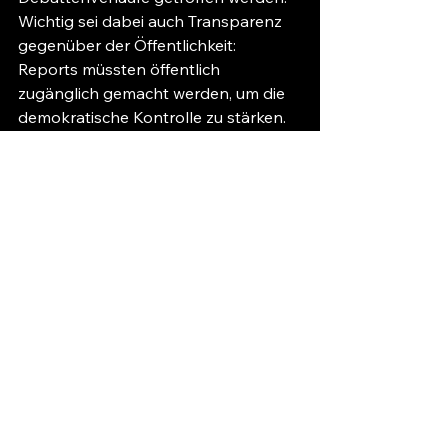
Wichtig sei dabei auch Transparenz 
gegenüber der Öffentlichkeit: 
Reports müssten öffentlich 
zugänglich gemacht werden, um die 
demokratische Kontrolle zu stärken. 
Denkbar sei, so Alexandra Stark, 
auch die Schaffung einer 
unabhängigen Plattform
, getragen 
von verschiedenen Medienanbietern 
und öffentlichen Akteuren, die 
geprüfte und vertrauenswürdige 
Informationen bereitstellt – als 
Gegengewicht zur algorithmischen 
Fragmentierung von Öffentlichkeit.
Mehr Infos zur Veranstaltungsreihe 
und dem Organisationsteam: 
https://ethics.dsi.uzh.ch/project/apero