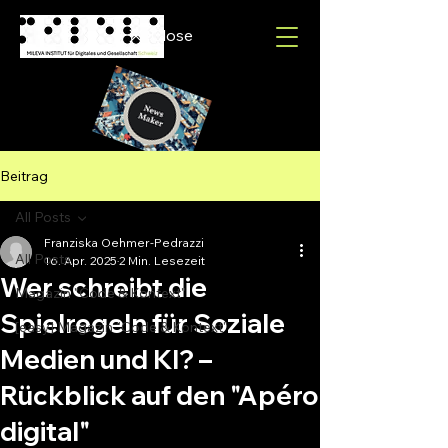
Close
Beitrag
All Posts
Franziska Oehmer-Pedrazzi
All Posts
16. Apr. 2025
2 Min. Lesezeit
Wer schreibt die
Magazin "Code & Kontext"
Spielregeln für Soziale
[easy] Magazin "Code & Kontext"
Medien und KI? –
Rückblick auf den "Apéro
digital"